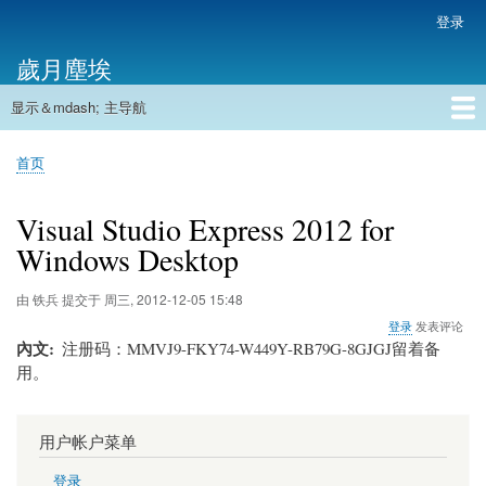
跳
登录
用
转
户
歲月塵埃
到
帐
主
户
显示＆mdash; 主导航
要
主
菜
内
导
容
首页
单
首页
航
面
包
Visual Studio Express 2012 for
屑
Windows Desktop
由
铁兵
提交于
周三, 2012-12-05 15:48
登录
发表评论
內文
注册码：MMVJ9-FKY74-W449Y-RB79G-8GJGJ留着备
用。
用户帐户菜单
登录