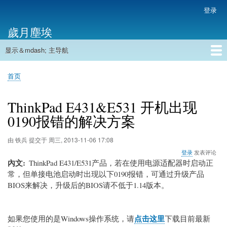
跳
登录
用
转
户
歲月塵埃
到
帐
主
户
显示＆mdash; 主导航
要
主
菜
内
导
容
首页
单
首页
航
面
包
ThinkPad E431&E531 开机出现
屑
0190报错的解决方案
由
铁兵
提交于
周三, 2013-11-06 17:08
登录
发表评论
內文
ThinkPad E431/E531产品，若在使用电源适配器时启动正
常，但单接电池启动时出现以下0190报错，可通过升级产品
BIOS来解决，升级后的BIOS请不低于1.14版本。
点击这里
如果您使用的是Windows操作系统，请
下载目前最新