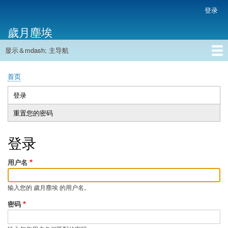
跳
登录
用
转
户
歲月塵埃
到
帐
主
户
显示＆mdash; 主导航
要
主
菜
内
导
容
首页
单
首页
航
面
包
登录
（活
主
屑
动
重置您的密码
标
标
签
签）
登录
用户名
输入您的 歲月塵埃 的用户名。
密码