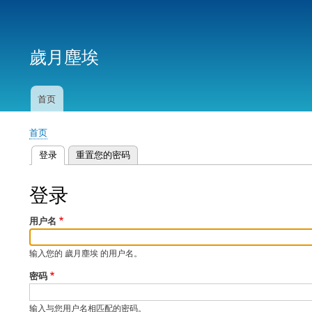
用
户
歲月塵埃
帐
户
菜
首页
主
单
导
首页
航
面
登录
（活动标签）
重置您的密码
包
主
屑
标
登录
签
用户名
输入您的 歲月塵埃 的用户名。
密码
输入与您用户名相匹配的密码。