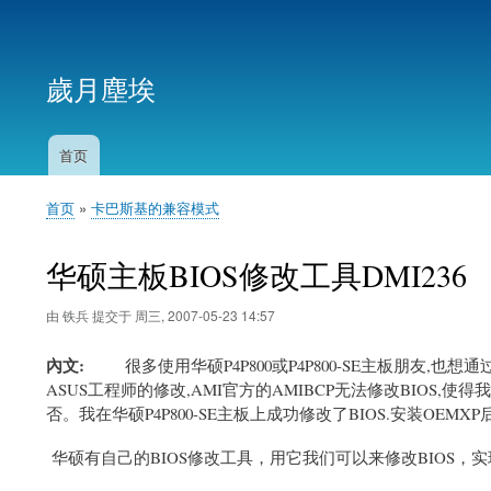
用
户
歲月塵埃
帐
户
菜
首页
主
单
导
首页
卡巴斯基的兼容模式
航
面
包
华硕主板BIOS修改工具DMI236
屑
由
铁兵
提交于
周三, 2007-05-23 14:57
內文
很多使用华硕P4P800或P4P800-SE主板朋友,也想通
ASUS工程师的修改,AMI官方的AMIBCP无法修改BIOS,使得
否。我在华硕P4P800-SE主板上成功修改了BIOS.安装OEMXP
华硕有自己的BIOS修改工具，用它我们可以来修改BIOS，