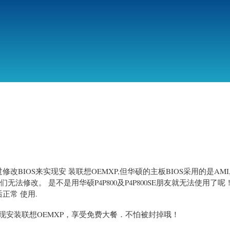
跳
转
到
主
要
内
容
过修改BIOS来实现安 装联想OEMXP,但华硕的主板BIOS采用的是AM
我们无法修改。 是不是用华硕P4P800及P4P800SE朋友就无法使用了
后正常 使用.
实现安装联想OEMXP，享受免费大餐．不怕被封掉哦！