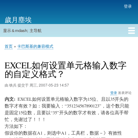
跳
登录
用
转
户
歲月塵埃
到
帐
主
户
显示＆mdash; 主导航
要
主
菜
内
导
容
首页
单
首页
卡巴斯基的兼容模式
航
面
包
EXCEL如何设置单元格输入数字
屑
的自定义格式？
由
铁兵
提交于
周三, 2007-05-23 14:57
登录
发表评论
內文
EXCEL如何设置单元格输入数字为15位、且以35开头的
数字才有效？如：我要输入：“351234567890123”，这个数只能
是固定15位数，且要以“35”开头的数字才有效，请各位高手帮
忙，先谢过了！！！
方法如下：
假设你的数据在A1，则选中A1，工具栏，数据－》有效性