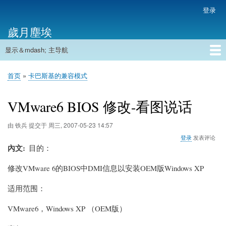
跳
登录
用
转
户
歲月塵埃
到
帐
主
户
显示＆mdash; 主导航
要
主
菜
内
导
容
首页
单
首页
卡巴斯基的兼容模式
航
面
包
VMware6 BIOS 修改-看图说话
屑
由
铁兵
提交于
周三, 2007-05-23 14:57
登录
发表评论
內文
目的：
修改VMware 6的BIOS中DMI信息以安装OEM版Windows XP
适用范围：
VMware6，Windows XP （OEM版）