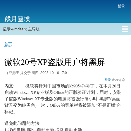
跳
登录
用
转
户
歲月塵埃
到
帐
主
户
显示＆mdash; 主导航
要
主
菜
内
导
容
首页
单
首页
航
面
包
微软20号XP盗版用户将黑屏
屑
由
亚瑟王
提交于
周四, 2008-10-16 17:01
登录
发表评论
內文
微软将针对中国市场
的kb905474补丁，
在本月20日
启动Windows XP专业版及Office的正版验证计划，届时，安装
了盗版Windows XP专业版的电脑将被强行每小时“黑屏”(桌面
背景变为纯黑色)一次，Office的菜单栏将被添加“不是正版”的
标记。
避免此问题的方法
1.我的电脑-属性-自动更新-关闭自动更新