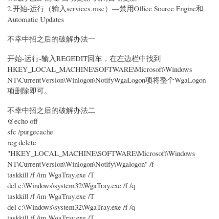
2.开始-运行（输入services.msc）—禁用Office Source Engine和
Automatic Updates
不幸中招之后的破解办法一
开始-运行-输入REGEDIT回车，在左边栏中找到
HKEY_LOCAL_MACHINE\SOFTWARE\Microsoft\Windows
NT\CurrentVersion\Winlogon\NotifyWgaLogon项将整个WgaLogon
项删除即可。
不幸中招之后的破解办法二
@echo off
sfc /purgecache
reg delete
"HKEY_LOCAL_MACHINE\SOFTWARE\Microsoft\Windows
NT\CurrentVersion\Winlogon\Notify\Wgalogon" /f
taskkill /f /im WgaTray.exe /T
del c:\Windows\system32\WgaTray.exe /f /q
taskkill /f /im WgaTray.exe /T
del c:\Windows\system32\WgaTray.exe /f /q
taskkill /f /im WgaTray.exe /T