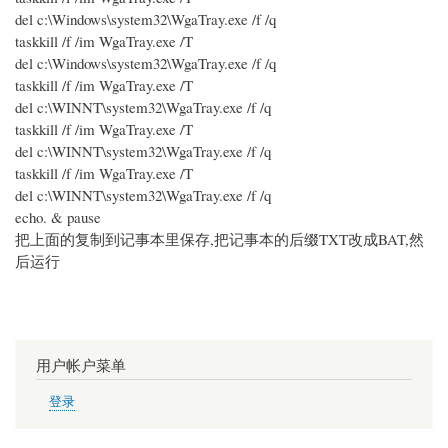
del c:\Windows\system32\WgaTray.exe /f /q
taskkill /f /im WgaTray.exe /T
del c:\Windows\system32\WgaTray.exe /f /q
taskkill /f /im WgaTray.exe /T
del c:\WINNT\system32\WgaTray.exe /f /q
taskkill /f /im WgaTray.exe /T
del c:\WINNT\system32\WgaTray.exe /f /q
taskkill /f /im WgaTray.exe /T
del c:\WINNT\system32\WgaTray.exe /f /q
echo. & pause
把上面的复制到记事本里保存,把记事本的后缀TXT改成BAT,然
后运行
用户帐户菜单
登录