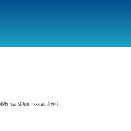
跳
转
到
主
要
内
容
pae 添加到 boot.ini 文件中。