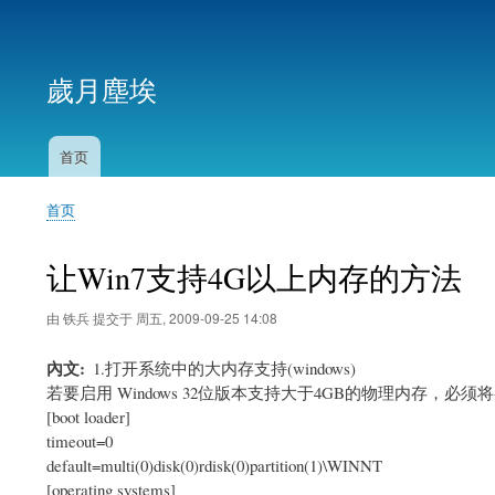
用
户
歲月塵埃
帐
户
菜
首页
主
单
导
首页
航
面
包
让Win7支持4G以上内存的方法
屑
由
铁兵
提交于
周五, 2009-09-25 14:08
內文
1.打开系统中的大内存支持(windows)
若要启用 Windows 32位版本支持大于4GB的物理内存，必须将参数 /
[boot loader]
timeout=0
default=multi(0)disk(0)rdisk(0)partition(1)\WINNT
[operating systems]