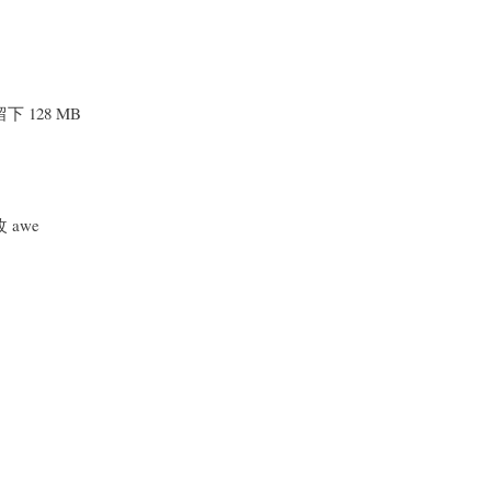
下 128 MB
 awe