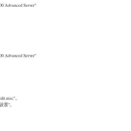
000 Advanced Server"
000 Advanced Server"
.msc"。
 设置"。