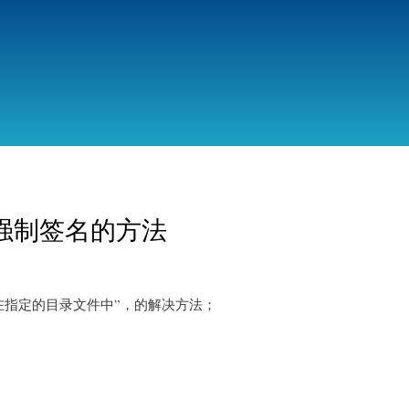
跳
转
到
主
要
内
容
程序强制签名的方法
在指定的目录文件中”，的解决方法；