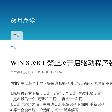
用
户
歲月塵埃
帐
户
菜
首页
主
单
导
首页
航
面
包
WIN 8 &8.1 禁止&开启驱动
屑
由
铁兵
提交于
周日, 2015-03-15 17:57
內文
在安装声卡显卡等修改版驱动时，Win8提示“哈希值不
1.鼠标移到右下角，点击“设置”，再点击“更改电脑设置”
2.点击最后一个“更新和回复”，再点击“恢复”
3.点击“恢复”之后，在右边点击高级启动下面的“重新启动”
4.等一会会出现几个选项，点击“疑难解答”