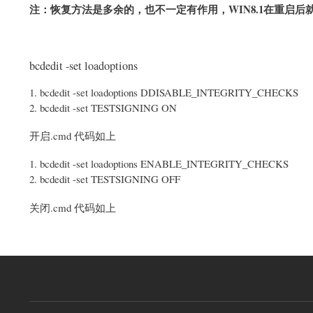
注：恢复方法是多余的，也不一定有作用，WIN8.1在重启后
bcdedit -set loadoptions
bcdedit -set loadoptions DDISABLE_INTEGRITY_CHECKS
bcdedit -set TESTSIGNING ON
开启.cmd 代码如上
bcdedit -set loadoptions ENABLE_INTEGRITY_CHECKS
bcdedit -set TESTSIGNING OFF
关闭.cmd 代码如上