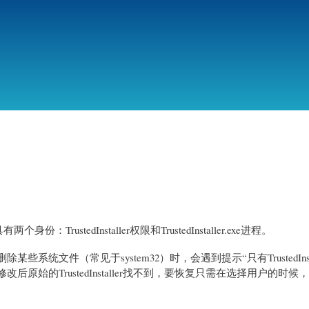
跳
转
到
主
要
内
容
份：TrustedInstaller权限和TrustedInstaller.exe进程。
修改、删除某些系统文件（常见于system32）时，会遇到提示“只有TrustedInst
原始的TrustedInstaller找不到，要恢复只需在选择用户的时候