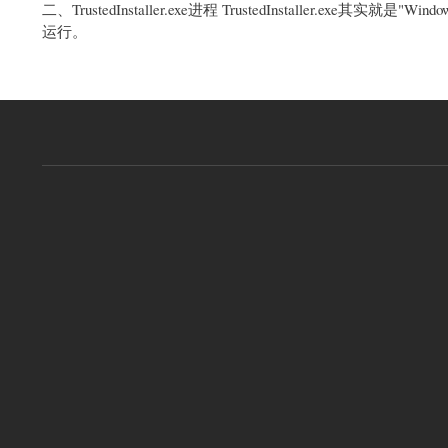
二、TrustedInstaller.exe进程 TrustedInstaller.exe其实就
运行。