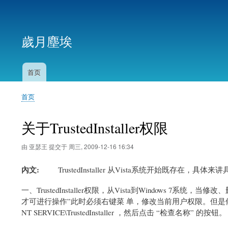
用
户
歲月塵埃
帐
户
菜
首页
主
单
导
首页
航
面
包
关于TrustedInstaller权限
屑
由
亚瑟王
提交于
周三, 2009-12-16 16:34
內文
TrustedInstaller 从Vista系统开始既存在，具体来讲具有两个身
一、TrustedInstaller权限，从Vista到Windows 7系统，当
才可进行操作”此时必须右键菜 单，修改当前用户权限。但是修改后
NT SERVICE\TrustedInstaller ，然后点击 “检查名称” 的按钮。