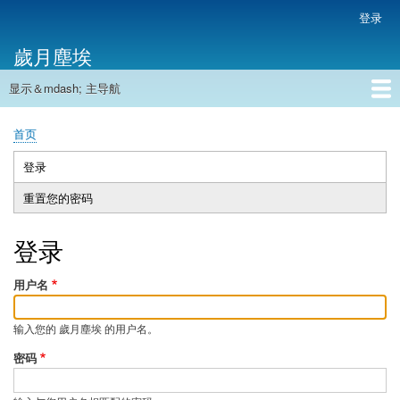
跳
登录
用
转
户
歲月塵埃
到
帐
主
户
显示＆mdash; 主导航
要
主
菜
内
导
容
首页
单
首页
航
面
包
登录
（活
主
屑
动
重置您的密码
标
标
签
签）
登录
用户名
输入您的 歲月塵埃 的用户名。
密码