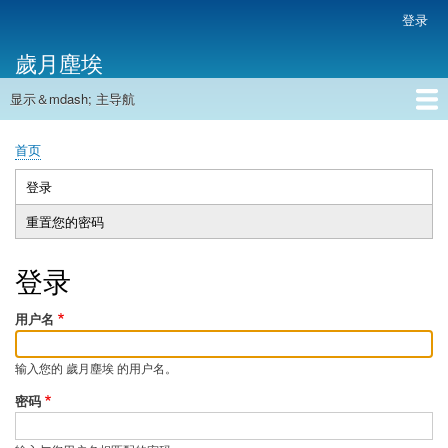
跳
登录
用
转
户
歲月塵埃
到
帐
主
户
显示＆mdash; 主导航
要
主
菜
内
导
容
首页
单
首页
航
面
包
登录
（活
主
屑
动
重置您的密码
标
标
签
签）
登录
用户名
输入您的 歲月塵埃 的用户名。
密码