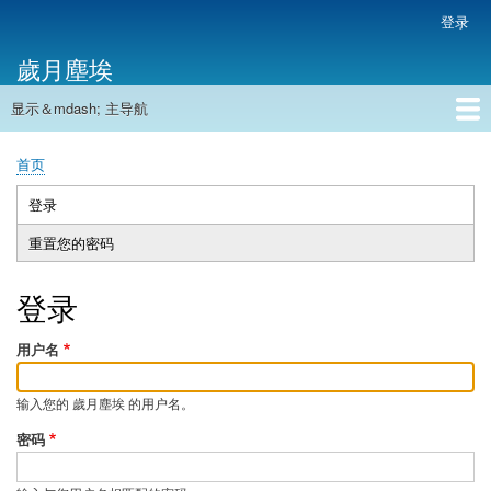
跳
登录
用
转
户
歲月塵埃
到
帐
主
户
显示＆mdash; 主导航
要
主
菜
内
导
容
首页
单
首页
航
面
包
登录
（活
主
屑
动
重置您的密码
标
标
签
签）
登录
用户名
输入您的 歲月塵埃 的用户名。
密码