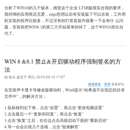
（推
荐
分析了WIN10的几个版本，感觉这个企业 LTSB版很实合我的要求，
安
我对绑的应用商店无爱，edge想用以后有安装版了可以在装，工作用
装）
机安装的程序比较多，不过没有卸打算直接升级看一下会有什 么问
题，安装前把WIN8.1的第三方开始菜单卸掉了，这个WIN10原生自
代了。
WIN 8 &8.1 禁止&开启驱动程序强制签名的方
法
由
铁兵
提交于
周日, 2015-03-15 17:57
关
阅读更多
登录
发表评论
于
在安装声卡显卡等修改版驱动时，Win8提示“哈希值不在指定的目录
WIN
文件中”，的解决方法；
8
&8.1
1.鼠标移到右下角，点击“设置”，再点击“更改电脑设置”
禁
止
2.点击最后一个“更新和回复”，再点击“恢复”
&
3.点击“恢复”之后，在右边点击高级启动下面的“重新启动”
开
4.等一会会出现几个选项，点击“疑难解答”
启