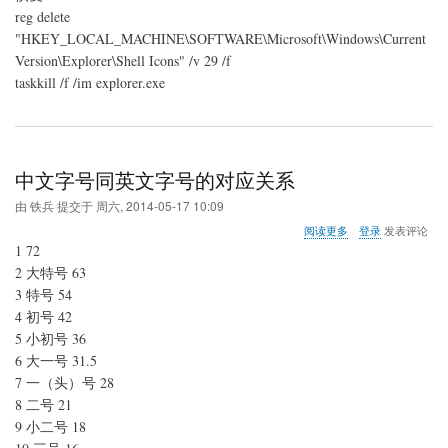
reg delete
"HKEY_LOCAL_MACHINE\SOFTWARE\Microsoft\Windows\Current
Version\Explorer\Shell Icons" /v 29 /f
taskkill /f /im explorer.exe
中文字号同英文字号的对应关系
由
铁兵
提交于
周六, 2014-05-17 10:09
关
阅读更多
登录
发表评论
于
1 72
中
2 大特号 63
文
3 特号 54
字
号
4 初号 42
同
5 小初号 36
英
6 大一号 31.5
文
7 一（头）号 28
字
号
8 二号 21
的
9 小二号 18
对