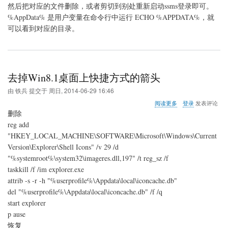
然后把对应的文件删除，或者剪切到别处重新启动ssms登录即可。
%AppData% 是用户变量在命令行中运行 ECHO %APPDATA%，就
可以看到对应的目录。
去掉Win8.1桌面上快捷方式的箭头
由
铁兵
提交于
周日, 2014-06-29 16:46
关
阅读更多
登录
发表评论
于
删除
去
reg add
掉
"HKEY_LOCAL_MACHINE\SOFTWARE\Microsoft\Windows\Current
Win8.1
桌
Version\Explorer\Shell Icons" /v 29 /d
面
"%systemroot%\system32\imageres.dll,197" /t reg_sz /f
上
taskkill /f /im explorer.exe
快
attrib -s -r -h "%userprofile%\Appdata\local\iconcache.db"
捷
方
del "%userprofile%\Appdata\local\iconcache.db" /f /q
式
start explorer
的
p ause
箭
头
恢复