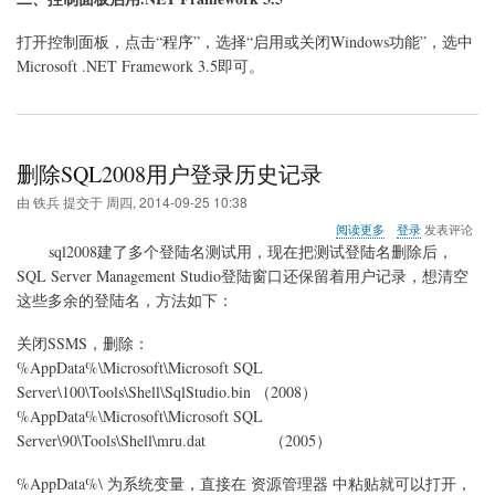
打开控制面板，点击“程序”，选择“启用或关闭Windows功能”，选中
Microsoft .NET Framework 3.5即可。
删除SQL2008用户登录历史记录
由
铁兵
提交于
周四, 2014-09-25 10:38
关
阅读更多
登录
发表评论
于
sql2008建了多个登陆名测试用，现在把测试登陆名删除后，
删
SQL Server Management Studio登陆窗口还保留着用户记录，想清空
除
这些多余的登陆名，方法如下：
SQL2008
用
户
关闭SSMS，删除：
登
%AppData%\Microsoft\Microsoft SQL
录
Server\100\Tools\Shell\
SqlStudio.bin
（2008）
历
%AppData%\Microsoft\Microsoft SQL
史
记
Server\90\Tools\Shell\
mru.dat
（2005）
录
%AppData%\ 为系统变量，直接在 资源管理器 中粘贴就可以打开，