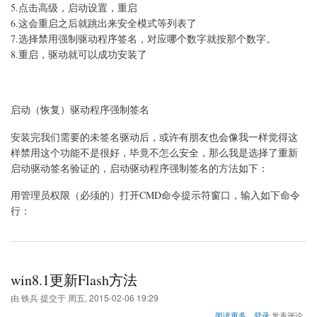
5.点击高级，启动设置，重启
驱
动
6.这会重启之后就跳出来安全模式等列表了
程
7.选择禁用强制驱动程序签名，对应哪个数字就按那个数字。
序
8.重启，驱动就可以成功安装了
强
制
签
名
的
启动（恢复）驱动程序强制签名
方
法
安装完我们需要的未签名驱动后，或许有朋友也会像我一样觉得这
样禁用这个功能不是很好，毕竟不怎么安全，那么我是选择了重新
启动驱动签名验证的，启动驱动程序强制签名的方法如下：
用管理员权限（必须的）打开CMD命令提示符窗口，输入如下命令
行：
win8.1更新Flash方法
由
铁兵
提交于
周五, 2015-02-06 19:29
关
阅读更多
登录
发表评论