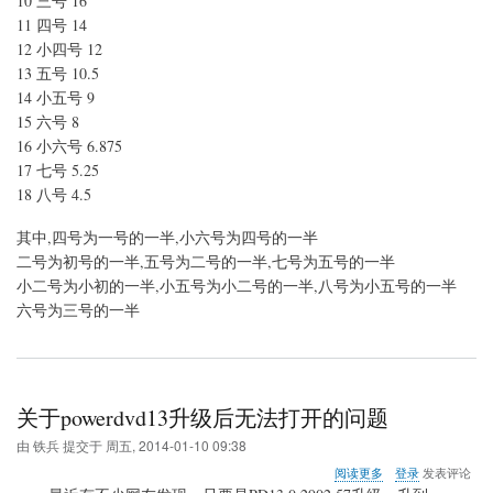
10 三号 16
应
关
11 四号 14
系
12 小四号 12
13 五号 10.5
14 小五号 9
15 六号 8
16 小六号 6.875
17 七号 5.25
18 八号 4.5
其中,四号为一号的一半,小六号为四号的一半
二号为初号的一半,五号为二号的一半,七号为五号的一半
小二号为小初的一半,小五号为小二号的一半,八号为小五号的一半
六号为三号的一半
关于powerdvd13升级后无法打开的问题
由
铁兵
提交于
周五, 2014-01-10 09:38
关
阅读更多
登录
发表评论
于