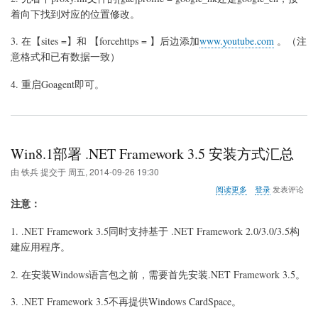
禁
着向下找到对应的位置修改。
止
在
3. 在【sites =】和 【forcehttps = 】后边添加
www.youtube.com
。（注
您
意格式和已有数据一致）
的
国
4. 重启Goagent即可。
家/
地
区
播
放
此
Win8.1部署 .NET Framework 3.5 安装方式汇总
视
频
由
铁兵
提交于
周五, 2014-09-26 19:30
关
阅读更多
登录
发表评论
于
注意：
Win8.1
部
1. .NET Framework 3.5同时支持基于 .NET Framework 2.0/3.0/3.5构
署
建应用程序。
.NET
Framework
3.5
2. 在安装Windows语言包之前，需要首先安装.NET Framework 3.5。
安
装
3. .NET Framework 3.5不再提供Windows CardSpace。
方