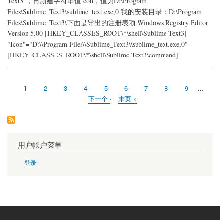
Text3”，再新建字符串值Icon，值为D:\Program
菜
单
Files\Sublime_Text3\sublime_text.exe,0 我的安装目录：D:\Program
Files\Sublime_Text3\下面是导出的注册表项 Windows Registry Editor
Version 5.00 [HKEY_CLASSES_ROOT\*\shell\Sublime Text3]
"Icon"="D:\\Program Files\\Sublime_Text3\\sublime_text.exe,0"
[HKEY_CLASSES_ROOT\*\shell\Sublime Text3\command]
当
1
页
2
页
3
页
4
页
5
页
6
页
7
页
8
页
9
…
分
前
面
面
面
面
面
面
面
面
下
下一个 ›
末
末页 »
页
页
一
页
页
用户帐户菜单
登录