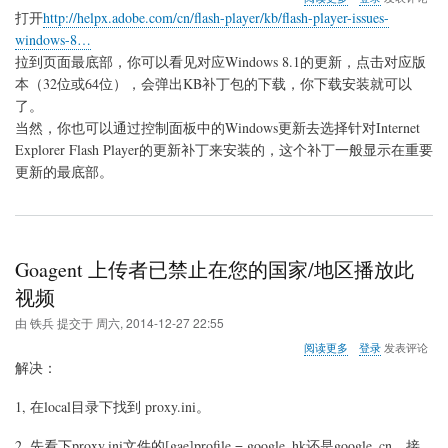
于
打开
http://helpx.adobe.com/cn/flash-player/kb/flash-player-issues-
win8.1
windows-8…
更
拉到页面最底部，你可以看见对应Windows 8.1的更新，点击对应版
新
Flash
本（32位或64位），会弹出KB补丁包的下载，你下载安装就可以
方
了。
法
当然，你也可以通过控制面板中的Windows更新去选择针对Internet
Explorer Flash Player的更新补丁来安装的，这个补丁一般显示在重要
更新的最底部。
Goagent 上传者已禁止在您的国家/地区播放此
视频
由
铁兵
提交于
周六, 2014-12-27 22:55
关
阅读更多
登录
发表评论
于
解决：
Goagent
上
1, 在local目录下找到 proxy.ini。
传
者
2. 先看下proxy.ini文件的[gae]profile = google_hk还是google_cn，接
已