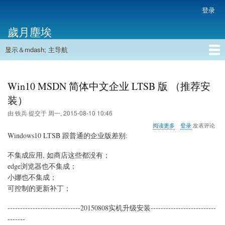
跳
登录
用
转
户
歲月塵埃
到
帐
主
户
显示＆mdash; 主导航
要
主
菜
内
导
容
首页
单
航
Win10 MSDN 简体中文企业 LTSB 版 （推荐安
装）
由
铁兵
提交于
周一, 2015-08-10 10:46
关
阅读更多
登录
发表评论
于
Windows10 LTSB 跟普通的企业版差别:
Win10
MSDN
不集成应用, 如商店这些都没有；
简
edge浏览器也不集成；
体
中
小娜也不集成；
文
可控制的更新补丁；
企
业
-----------------------------20150808实机升级安装--------------------------
LTSB
-------
版