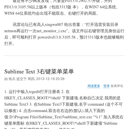
最近有不少网友发现，只要是PD13.0.2902.57升级，升到
关
PD13.0.3105.58以上版本（包括3313版 本），在WIN7 64位系统、
于
WIN8 64位系统均会出现不能双击、右键打开的局面。
powerdvd13
升
级
讯雷论坛已有高人xingwu007 给出答案：“打开迅雷安装目录
后
netmon再运行一次net_monitor_i.exe”。该文件以右键管理员身份运行
无
后，即可顺利打开 powerdvd13.0.3105.58，预计3313版本也能够顺利
法
打开。
打
开
的
问
题
Sublime Text 3右键菜单菜单
由
铁兵
提交于
周四, 2013-12-19 20:39
关
阅读更多
登录
发表评论
于
1. 运行中输入regedit打开注册表 2. 在
Sublime
HKEY_CLASSES_ROOT/*/shell/ 下新建项,名称自己决定.我用的是
Text
Sublime Text3 3. 在Sublime Text3下新建项,名字:command (这个不可
3
右
以修改) 4. 点击command,双击在右边的(默认),填入下面的
键
值:D:\Program Files\Sublime_Text3\sublime_text.exe "%1" 加入系统右
菜
键菜单图标 在HKEY_CLASSES_ROOT\*\shell\下新建项“Sublime
单