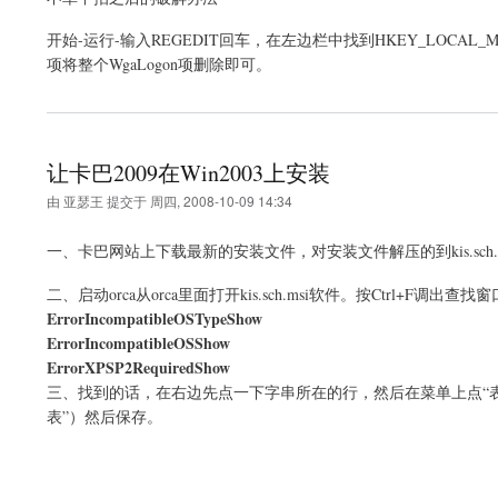
开始-运行-输入REGEDIT回车，在左边栏中找到HKEY_LOCAL_MACHINE\SOFT
项将整个WgaLogon项删除即可。
让卡巴2009在Win2003上安装
由
亚瑟王
提交于
周四, 2008-10-09 14:34
一、卡巴网站上下载最新的安装文件，对安装文件解压的到kis.sch.m
二、启动orca从orca里面打开kis.sch.msi软件。按Ctrl+F调出查找窗口
ErrorIncompatibleOSTypeShow
ErrorIncompatibleOSShow
ErrorXPSP2RequiredShow
三、找到的话，在右边先点一下字串所在的行，然后在菜单上点“表
表”）然后保存。