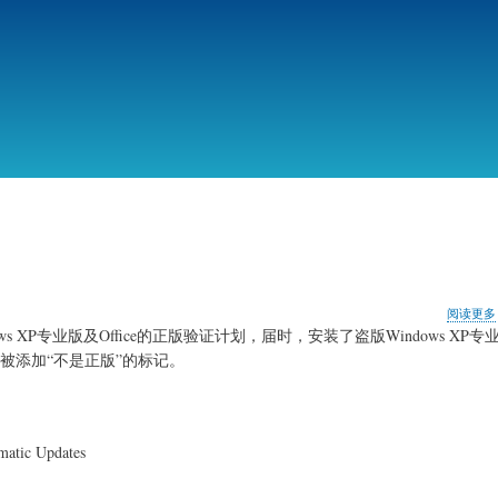
跳
转
到
主
要
内
容
阅读更多
ows XP专业版及Office的正版验证计划，届时，安装了盗版Windows XP
将被添加“不是正版”的标记。
tic Updates