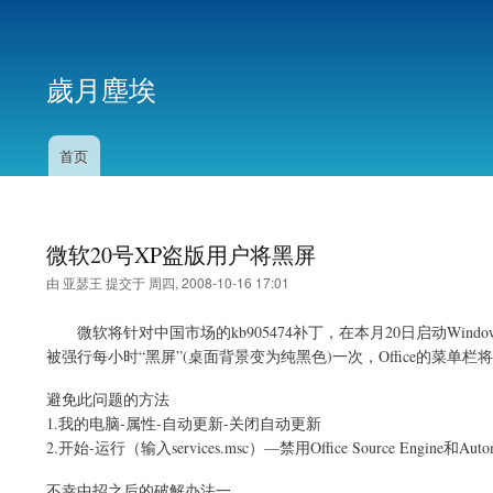
用
户
歲月塵埃
帐
户
菜
首页
主
单
导
航
微软20号XP盗版用户将黑屏
由
亚瑟王
提交于
周四, 2008-10-16 17:01
微软将针对中国市场
的kb905474补丁，
在本月20日启动Wind
被强行每小时“黑屏”(桌面背景变为纯黑色)一次，Office的菜单栏
避免此问题的方法
1.我的电脑-属性-自动更新-关闭自动更新
2.开始-运行（输入services.msc）—禁用Office Source Engine和Automa
不幸中招之后的破解办法一