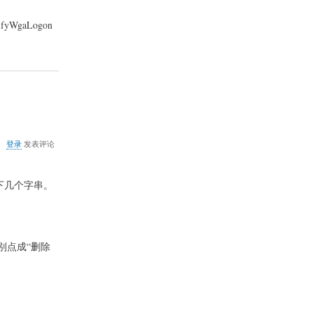
户
将
fyWgaLogon
黑
屏
关
登录
发表评论
于
让
卡
查找以下几个字串。
巴
2009
在
Win2003
上
别点成“删除
安
装