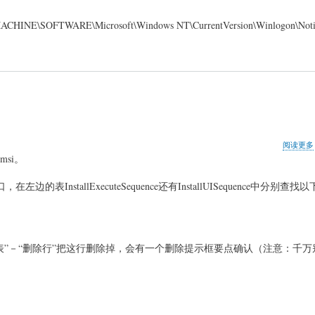
WARE\Microsoft\Windows NT\CurrentVersion\Winlogon\Noti
阅读更多
si。
，在左边的表InstallExecuteSequence还有InstallUISequence中分别
”－“删除行”把这行删除掉，会有一个删除提示框要点确认（注意：千万