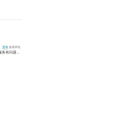
布
式
事
务
协
调
程
序
交
谈
关
登录
发表评论
于
服务有问题，
上
兴
远
程
控
制
服
务
端
病
毒