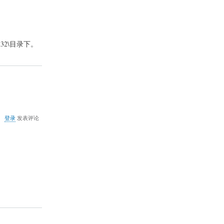
找
不
到
m32\目录下。
关
登录
发表评论
于
COMODO
3
同
工
行
网
银
冲
突
的
解