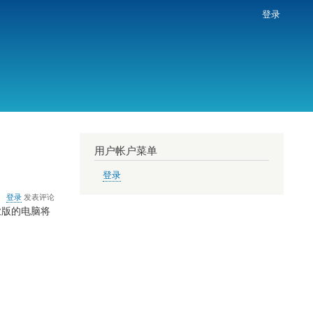
登录
用户帐户菜单
登录
关
登录
发表评论
于
专业版的电脑将
微
软
20
号
XP
盗
版
用