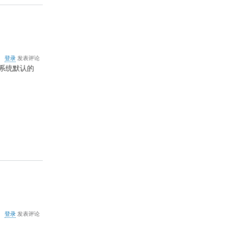
关
登录
发表评论
于
系统默认的
xml
文
件
无
法
用
IE
打
开
时
的
设
置
关
登录
发表评论
于