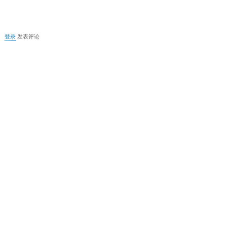
决
关
登录
发表评论
于
无
法
启
动
MS
DTC
事
务
管
理
器
的
解
决
方
案