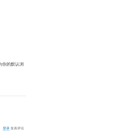
将
Firefox
设
置
成
系
统
默
认
浏
览
器
fox为你的默认浏
关
登录
发表评论
于
autochk.exe