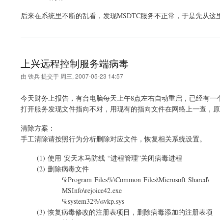
后来在系统里不断的乱看，发现MSDTC服务不正常，于是先从这
上兴远程控制服务端病毒
由
铁兵
提交于
周三, 2007-05-23 14:57
今天财务上报告，有台电脑每天上午8点左右自动重启，已经有一
打开服务发现文件指向不对，用现有的指向文件在网络上一查，原
清除方案：
手工清除请按照行为分析删除对应文件，恢复相关系统设置。
(1) 使用 安天木马防线 “进程管理”关闭病毒进程
(2) 删除病毒文件
%Program Files%\Common Files\Microsoft Shared\
MSInfo\rejoice42.exe
%system32%\svkp.sys
(3) 恢复病毒修改的注册表项目，删除病毒添加的注册表项